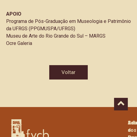
APOIO
Programa de Pós-Graduação em Museologia e Patrimônio
da UFRGS (PPGMUSPA/UFRGS)
Museu de Arte do Rio Grande do Sul – MARGS
Ocre Galeria
Voltar
Adm
Sal
Rec
e
dos
a