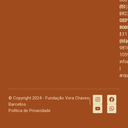
RS
(51)
|
982
CEP
303
900
ace
131
|
(51)
edu
981
105
inf
|
arq
© Copyright 2024 - Fundação Vera Chaves
Barcellos.
Política de Privacidade